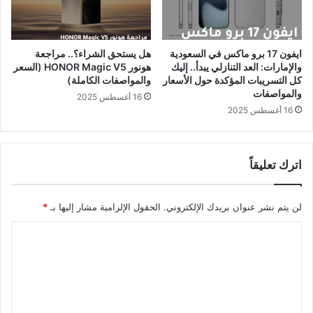
تم إطلاقه مؤخرًا.
مقالات ذات صلة
ايفون 17 برو ماكس في السعودية
هل يستحق الشراء؟.. مراجعة
والإمارات: العد التنازلي يبدأ.. إليك
هونور HONOR Magic V5 (السعر
كل التسريبات المؤكدة حول الأسعار
والمواصفات الكاملة)
هاتف سامسونج A17 5G الجديد: ضربة قوية لهواتف
والمواصفات
16 أغسطس 2025
شاومي؟
16 أغسطس 2025
2 سبتمبر 2025
اترك تعليقاً
سيتوفر قريبا.. سعر ومواصفات هاتف Infinix GT
30 الموجه للألعاب عالميا
لن يتم نشر عنوان بريدك الإلكتروني.
الحقول الإلزامية مشار إليها بـ
*
2 سبتمبر 2025
ا
ل
مراجعة Oppo Reno 12F أول هاتف متوسط من
ت
اوبو بمميزات الذكاء الاصطناعي !
ع
2 سبتمبر 2025