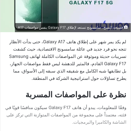
فضيحة النسخ.. سامسونج تستعد لإطلاق Galaxy F17 بنفس مواصفات A17
لم يكد يمر شهر على إطلاق هاتف Galaxy A17، حتى بدأت الأنظار
تتجه نحو فرد جديد في عائلة سامسونج الاقتصادية، حيث كشفت
تسريبات حديثة وموثوقة عن المواصفات الكاملة لهاتف Samsung
Galaxy F17 القادم، فالمثير للدهشة ليس فقط مواصفات الجهاز،
بل تطابقها شبه الكامل مع شقيقه الذي سبقه إلى الأسواق، مما
يطرح تساؤلات حول استراتيجية الشركة في المنطقة.
نظرة على المواصفات المسربة
وفقًا للمعلومات، يبدو أن هاتف Galaxy F17 سيكون منافسًا قويًا في
فئته، معتمداً على مجموعة من المواصفات المتوازنة التي تركز على
الشاشة والكاميرا والبرمجيات.