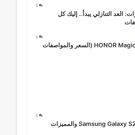
0
ارات: العد التنازلي يبدأ.. إليك كل
فات
0
هل يستحق الشراء؟.. مراجعة هونور HONOR Magic V5 (السعر والمواصفات
0
مراجعة كاملة.. سعر ومواصفات Samsung Galaxy S25 Ultra والمميزات