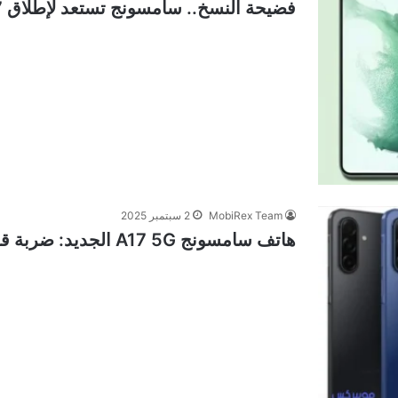
فضيحة النسخ.. سامسونج تستعد لإطلاق Galaxy F17 بنفس مواصفات A17
MobiRex Team
2 سبتمبر 2025
هاتف سامسونج A17 5G الجديد: ضربة قوية لهواتف شاومي؟