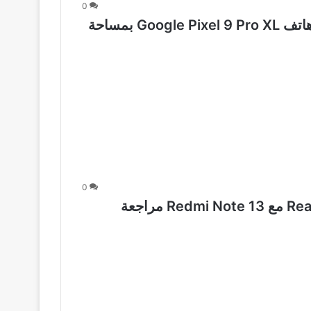
0
كُل ما تريد معرفته عن سعر و مواصفات هاتف Google Pixel 9 Pro XL بمساحة
0
وحوش الـ Android.. مقارنة Realme 12 4G مع Redmi Note 13 مراجعة